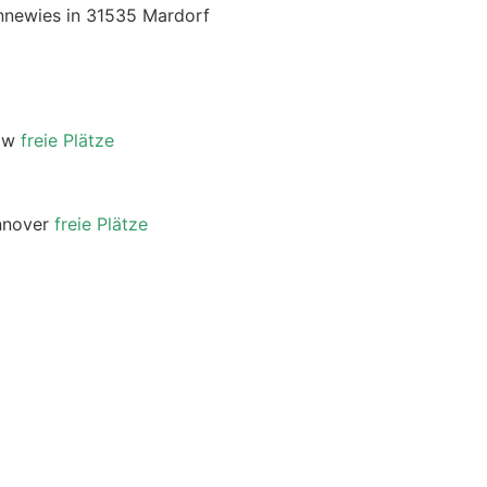
nnewies in 31535 Mardorf
row
freie Plätze
annover
freie Plätze