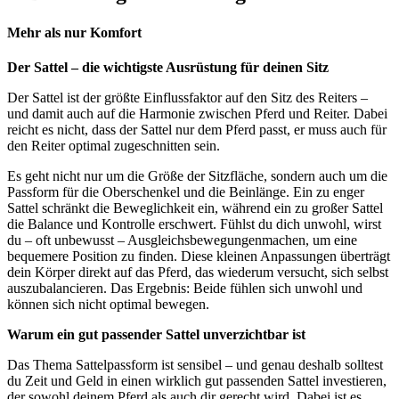
Mehr als nur Komfort
Der Sattel – die wichtigste Ausrüstung für deinen Sitz
Der Sattel ist der
größte Einflussfaktor auf den Sitz des Reiters
–
und damit auch auf die Harmonie zwischen Pferd und Reiter. Dabei
reicht es nicht, dass der Sattel nur dem Pferd passt, er muss auch für
den Reiter
optimal zugeschnitten
sein.
Es geht nicht nur um die Größe der Sitzfläche, sondern auch um die
Passform für die
Oberschenkel und die Beinlänge
. Ein zu enger
Sattel schränkt die Beweglichkeit ein, während ein zu großer Sattel
die Balance und Kontrolle erschwert.
Fühlst du dich unwohl
, wirst
du – oft unbewusst –
Ausgleichsbewegungen
machen, um eine
bequemere Position zu finden. Diese kleinen Anpassungen überträgt
dein Körper direkt auf das Pferd, das wiederum versucht, sich selbst
auszubalancieren.
Das Ergebnis:
Beide fühlen sich unwohl und
können sich nicht optimal bewegen.
Warum ein gut passender Sattel unverzichtbar ist
Das Thema Sattelpassform ist sensibel – und genau deshalb solltest
du
Zeit und Geld in einen wirklich gut passenden Sattel investieren
,
der sowohl deinem Pferd als auch dir gerecht wird. Dabei ist es