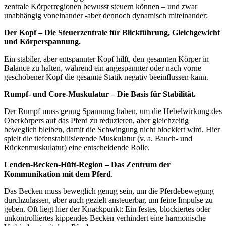
zentrale Körperregionen bewusst steuern
können – und zwar
unabhängig voneinander -aber dennoch dynamisch miteinander:
Der Kopf –
Die Steuerzentrale für Blickführung, Gleichgewicht
und Körperspannung.
Ein stabiler, aber entspannter Kopf hilft, den gesamten Körper in
Balance zu halten, während ein angespannter oder nach vorne
geschobener Kopf die gesamte Statik negativ beeinflussen kann.
Rumpf- und Core-Muskulatur
– Die Basis für Stabilität.
Der Rumpf muss
genug Spannung haben, um die Hebelwirkung des
Oberkörpers auf das Pferd zu reduzieren
, aber gleichzeitig
beweglich bleiben
, damit die Schwingung nicht blockiert wird. Hier
spielt die tiefenstabilisierende Muskulatur (v. a. Bauch- und
Rückenmuskulatur) eine entscheidende Rolle.
Lenden-Becken-Hüft-Region
– Das
Zentrum der
Kommunikation mit dem Pferd
.
Das Becken muss beweglich genug sein, um die Pferdebewegung
durchzulassen, aber auch
gezielt ansteuerbar
, um feine Impulse zu
geben. Oft liegt hier der Knackpunkt: Ein festes, blockiertes oder
unkontrolliertes kippendes Becken verhindert eine harmonische